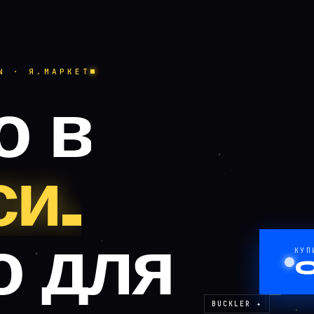
N · Я.МАРКЕТ
о в
си.
о для
КУП
BUCKLER ✦